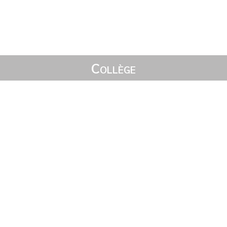
Collège
Accueil
L’établissement
Pédagogie
SEGPA
Vie collégienne
CDI
Restauration scolaire
Renseignements pratiques
Lycée
Accueil