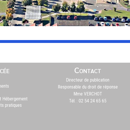
cée
Contact
Directeur de publication
ments
Responsable du droit de réponse
Mme VERCHOT
et Hébergement
Tél. : 02 54 24 65 65
s pratiques