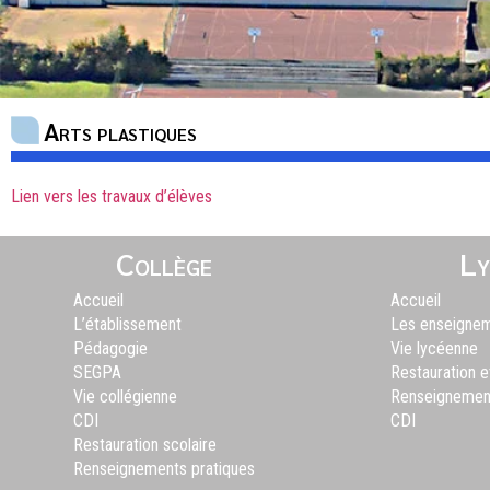
Arts plastiques
Lien vers les travaux d’élèves
Collège
Ly
Accueil
Accueil
L’établissement
Les enseigne
Pédagogie
Vie lycéenne
SEGPA
Restauration 
Vie collégienne
Renseignement
CDI
CDI
Restauration scolaire
Renseignements pratiques