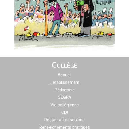
Collège
Accueil
L’établissement
Pédagogie
SEGPA
Vie collégienne
CDI
Restauration scolaire
Renseignements pratiques