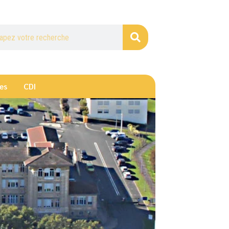
es
CDI