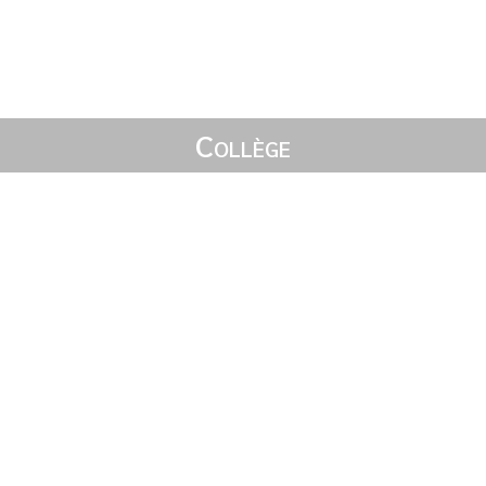
Collège
Accueil
L’établissement
Pédagogie
SEGPA
Vie collégienne
CDI
Restauration scolaire
Renseignements pratiques
Lycée
Accueil