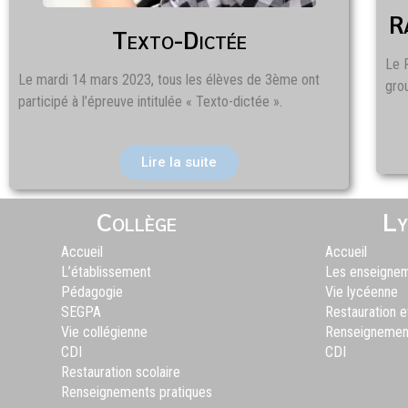
R
Texto-Dictée
Le 
Le mardi 14 mars 2023, tous les élèves de 3ème ont
gro
participé à l’épreuve intitulée « Texto-dictée ».
Lire la suite
Collège
Ly
Accueil
Accueil
L’établissement
Les enseigne
Pédagogie
Vie lycéenne
SEGPA
Restauration 
Vie collégienne
Renseignement
CDI
CDI
Restauration scolaire
Renseignements pratiques