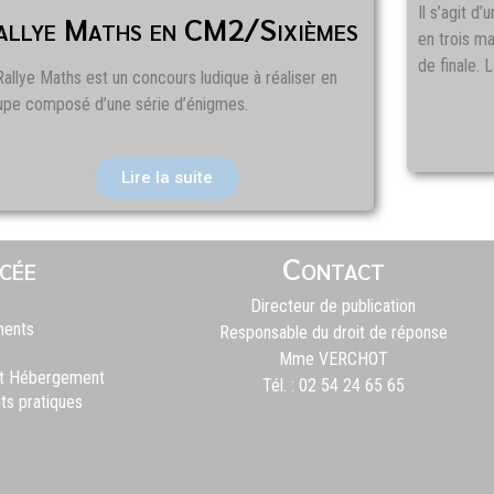
Il s’agit d
allye Maths en CM2/Sixièmes
en trois ma
de finale. 
Rallye Maths est un concours ludique à réaliser en
upe composé d’une série d’énigmes.
Lire la suite
cée
Contact
Directeur de publication
ments
Responsable du droit de réponse
Mme VERCHOT
et Hébergement
Tél. : 02 54 24 65 65
s pratiques