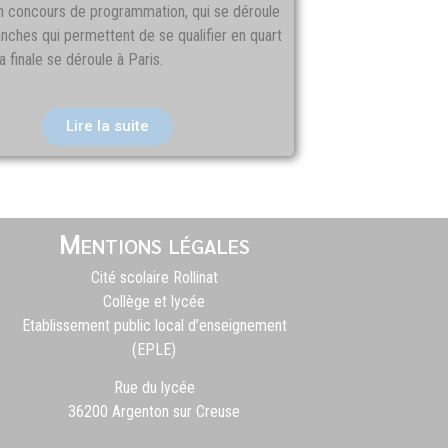
’un concours de programmation, qui se déroule
nches qui permettent de se qualifier en quart
La finale se déroule à Paris.
Lire la suite
Mentions légales
Cité scolaire Rollinat
Collège et lycée
Etablissement public local d’enseignement
(EPLE)
Rue du lycée
36200 Argenton sur Creuse