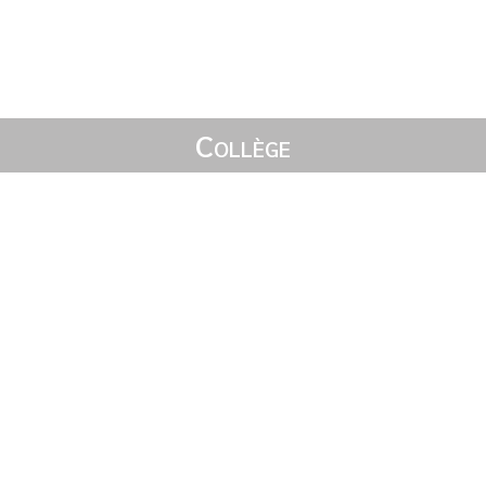
Collège
Accueil
L’établissement
Pédagogie
SEGPA
Vie collégienne
CDI
Restauration scolaire
Renseignements pratiques
Lycée
Accueil