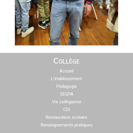
Collège
Accueil
L’établissement
Pédagogie
SEGPA
Vie collégienne
CDI
Restauration scolaire
Renseignements pratiques