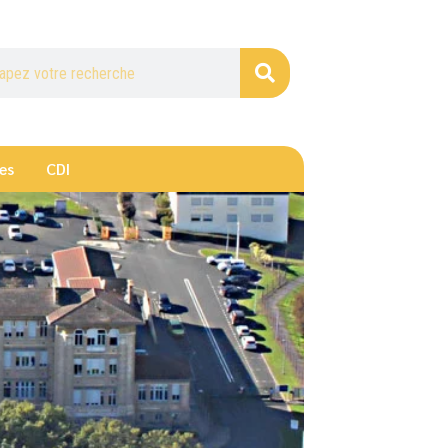
es
CDI